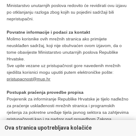
Ministarstvo unutarnjih poslova redovito će revidirati ovu izjavu
po otklanjanju razloga zbog kojih su pojedini sadržaji bili
nepristupačni.
Povratne informacije i podaci za kontakt
Molimo korisnike ovih mrežnih stranica ako primijete
neusklađen sadržaj, koji nije obuhvaćen ovom izjavom, da o
tome obavijeste Ministarstvo unutarnjih poslova Republike
Hrvatske.
Sve upite vezane uz pristupačnost gore navedenih mrežnih
sjedišta korisnici mogu uputiti putem elektroničke pošte:
pristupacnost@mup.hr
Postupak praćenja provedbe propisa
Povjerenik za informiranje Republike Hrvatske je tijelo nadležno
za praćenje usklađenosti mrežnih stranica i programskih
rješenja za pokretne uređaje tijela javnog sektora sa zahtjevima
pristupačnosti kao i za nadzor nad provedbom Zakona.
U slučaju nezadovoljavajućih odgovora na obavijest ili zahtjev
Ova stranica upotrebljava kolačiće
za povratne informacije o pristupačnosti ovih mrežnih stranica,