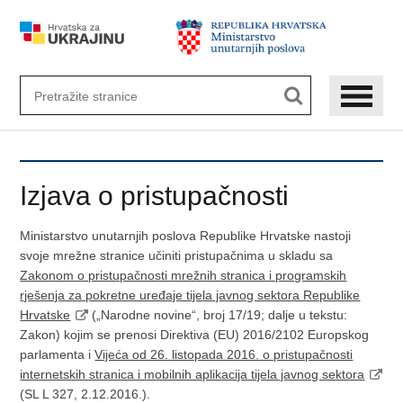
Preskoči
na
glavni
sadržaj
Izjava o pristupačnosti
Ministarstvo unutarnjih poslova Republike Hrvatske nastoji
svoje mrežne stranice učiniti pristupačnima u skladu sa
Zakonom o pristupačnosti mrežnih stranica i programskih
rješenja za pokretne uređaje tijela javnog sektora Republike
Hrvatske
(„Narodne novine“, broj 17/19; dalje u tekstu:
Zakon) kojim se prenosi Direktiva (EU) 2016/2102 Europskog
parlamenta i
Vijeća od 26. listopada 2016. o pristupačnosti
internetskih stranica i mobilnih aplikacija tijela javnog sektora
(SL L 327, 2.12.2016.).