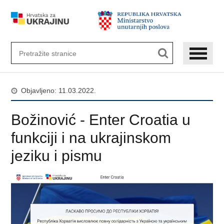
Preskoči
na
glavni
sadržaj
Objavljeno: 11.03.2022.
Božinović - Enter Croatia u
funkciji i na ukrajinskom
jeziku i pismu