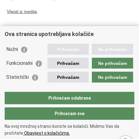
Vijesti iz medija
Prethodna
Sljedeća
Ova stranica upotrebljava kolačiće
Javni poziv tvrtkama i
Ministar Božinović: Dosad u
fizičkim osobama za
RH stiglo 4300 izbjeglica,
Nužni
Prihvaćam
Ne prihvaćam
doniranjem informatičke
spremni smo ih prihvatiti
opreme
20.000
Funkcionalni
Prihvaćam
Ne prihvaćam
Statistički
Prihvaćam
Ne prihvaćam
Ispiši
Podijeli
Podijeli
stranicu
na
na
Povratak na vrh
Prihvaćam odabrane
Facebooku
Twitteru
Copyright © 2026 Hrvatska za Ukrajinu.
Uvjeti korištenja
.
Izjava o
pristupačnosti
.
Prihvaćam sve
Na ovoj mrežnoj stranci koriste se kolačići. Molimo Vas da
pročitate
Obavijest o kolačićima.