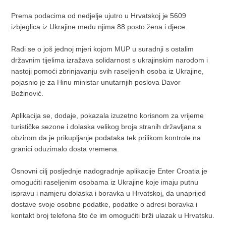
Prema podacima od nedjelje ujutro u Hrvatskoj je 5609
izbjeglica iz Ukrajine među njima 88 posto žena i djece.
Radi se o još jednoj mjeri kojom MUP u suradnji s ostalim
državnim tijelima izražava solidarnost s ukrajinskim narodom i
nastoji pomoći zbrinjavanju svih raseljenih osoba iz Ukrajine,
pojasnio je za Hinu ministar unutarnjih poslova Davor
Božinović.
Aplikacija se, dodaje, pokazala izuzetno korisnom za vrijeme
turističke sezone i dolaska velikog broja stranih državljana s
obzirom da je prikupljanje podataka tek prilikom kontrole na
granici oduzimalo dosta vremena.
Osnovni cilj posljednje nadogradnje aplikacije Enter Croatia je
omogućiti raseljenim osobama iz Ukrajine koje imaju putnu
ispravu i namjeru dolaska i boravka u Hrvatskoj, da unaprijed
dostave svoje osobne podatke, podatke o adresi boravka i
kontakt broj telefona što će im omogućiti brži ulazak u Hrvatsku.