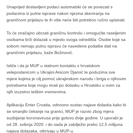
Unaprijed dostavljeni podaci automatski će se povezati s
podacima iz putne isprave nakon njezina skeniranja na
graničnom prijelazu te ih više neće biti potrebno ručno upisivati.
To će značajno ubrzati graničnu kontrolu i omogućite raseljenim
osobama brži dolazak u mjesto svoga odredišta. Osobe koje sa
sobom nemaju putnu ispravu će navedene podatke dati na
graničnim prijelazu, kaže Božinović.
Ističe i da je MUP u stalnom kontaktu s hrvatskom
veleposlanicom u Ukrajini Anicom Djamić te poduzima sve
mjere kojima je cilj pomoć ukrajinskom narodu i briga o njihovim
potrebama koje mogu imati po dolasku u Hrvatsku u ovim za
njih izuzetno teškim vremenima.
Aplikaciju Enter Croatia, odnosno sustav najave dolaska kako bi
se smanjilo čekanje na granici, MUP je razvio zbog mjera
suzbijanje koronavirusa prije gotovo dvije godine. U uporabi je
od 28. svibnja 2020. i do sada je zabilježio preko 12,5 milijuna
najava dolazaka, otkrivaju u MUP-u.