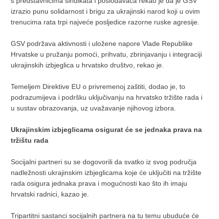
s predstavnicima sindikata i poslodavaca rekao je da je GSV
izrazio punu solidarnost i brigu za ukrajinski narod koji u ovim
trenucima rata trpi najveće posljedice razorne ruske agresije.
GSV podržava aktivnosti i uložene napore Vlade Republike
Hrvatske u pružanju pomoći, prihvatu, zbrinjavanju i integraciji
ukrajinskih izbjeglica u hrvatsko društvo, rekao je.
Temeljem Direktive EU o privremenoj zaštiti, dodao je, to
podrazumijeva i podršku uključivanju na hrvatsko tržište rada i
u sustav obrazovanja, uz uvažavanje njihovog izbora.
Ukrajinskim izbjeglicama osigurat će se jednaka prava na
tržištu rada
Socijalni partneri su se dogovorili da svatko iz svog područja
nadležnosti ukrajinskim izbjeglicama koje će uključiti na tržište
rada osigura jednaka prava i mogućnosti kao što ih imaju
hrvatski radnici, kazao je.
Tripartitni sastanci socijalnih partnera na tu temu ubuduće će