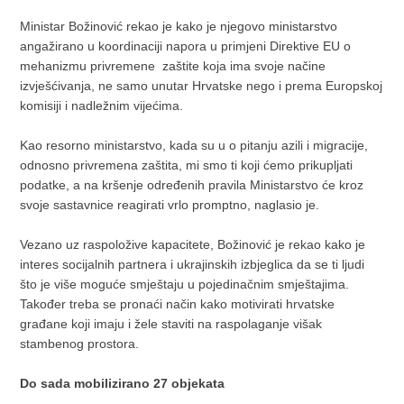
Ministar Božinović rekao je kako je njegovo ministarstvo
angažirano u koordinaciji napora u primjeni Direktive EU o
mehanizmu privremene zaštite koja ima svoje načine
izvješćivanja, ne samo unutar Hrvatske nego i prema Europskoj
komisiji i nadležnim vijećima.
Kao resorno ministarstvo, kada su u o pitanju azili i migracije,
odnosno privremena zaštita, mi smo ti koji ćemo prikupljati
podatke, a na kršenje određenih pravila Ministarstvo će kroz
svoje sastavnice reagirati vrlo promptno, naglasio je.
Vezano uz raspoložive kapacitete, Božinović je rekao kako je
interes socijalnih partnera i ukrajinskih izbjeglica da se ti ljudi
što je više moguće smještaju u pojedinačnim smještajima.
Također treba se pronaći način kako motivirati hrvatske
građane koji imaju i žele staviti na raspolaganje višak
stambenog prostora.
Do sada mobilizirano 27 objekata