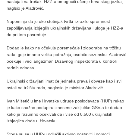
nastojati na trošak HZZ-a omogućiti učenje hrvatskog jezika,
naglsio je Aladrović.
Napominje da je oko stotinjak tvrtki izrazilo spremnost
zapošljavanja izbjeglih ukrajinskih državljana i uloga je HZZ-a
da pri tom posreduje.
Dodao je kako ne očekuje poremećaje i zloporabe na tržištu
rada, gdje imamo veliku potražnju, osobito sezonsku. Aladrović
očekuje i veći angažman Državnog inspektorata u kontroli
radnih odnosa.
Ukrajinski državljani imat će jednaka prava i obveze kao i svi
ostali na tržištu rada, naglasio je ministar Aladrović.
Ivan Mišetić u ime Hrvatske udruge poslodavaca (HUP) rekao
je kako snažno podupiru iznesene zaključke GSV-a te dodao
kako je razumno očekivati da i više od 8.500 ukrajinskih
izbjeglica dođe u Hrvatsku.
Stoga su se u HUP-u odlučili aktivno postaviti i pomoći