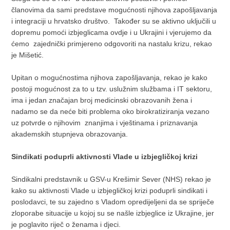
članovima da sami predstave mogućnosti njihova zapošljavanja
i integraciji u hrvatsko društvo. Također su se aktivno uključili u
dopremu pomoći izbjeglicama ovdje i u Ukrajini i vjerujemo da
ćemo zajednički primjereno odgovoriti na nastalu krizu, rekao
je Mišetić.
Upitan o mogućnostima njihova zapošljavanja, rekao je kako
postoji mogućnost za to u tzv. uslužnim službama i IT sektoru,
ima i jedan značajan broj medicinski obrazovanih žena i
nadamo se da neće biti problema oko birokratiziranja vezano
uz potvrde o njihovim znanjima i vještinama i priznavanja
akademskih stupnjeva obrazovanja.
Sindikati poduprli aktivnosti Vlade u izbjegličkoj krizi
Sindikalni predstavnik u GSV-u Krešimir Sever (NHS) rekao je
kako su aktivnosti Vlade u izbjegličkoj krizi poduprli sindikati i
poslodavci, te su zajedno s Vladom opredijeljeni da se spriječe
zloporabe situacije u kojoj su se našle izbjeglice iz Ukrajine, jer
je poglavito riječ o ženama i djeci.