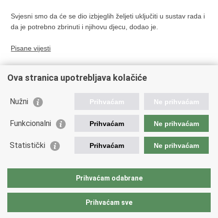
Svjesni smo da će se dio izbjeglih željeti uključiti u sustav rada i
da je potrebno zbrinuti i njihovu djecu, dodao je.
Pisane vijesti
Ova stranica upotrebljava kolačiće
Prethodna
Sljedeća
Vatrogasni angažman u
Predstavnice UNICEF-a u
Nužni
Prihvaćam
Ne prihvaćam
pomoći Ukrajini
posjetu prihvatnom i
kolektivnom smještaju za
Funkcionalni
Prihvaćam
Ne prihvaćam
raseljene osobe iz Ukrajine
Statistički
Prihvaćam
Ne prihvaćam
Ispiši
Podijeli
Podijeli
stranicu
na
na
Povratak na vrh
Prihvaćam odabrane
Facebooku
Twitteru
Copyright © 2026 Hrvatska za Ukrajinu.
Uvjeti korištenja
.
Izjava o
pristupačnosti
.
Prihvaćam sve