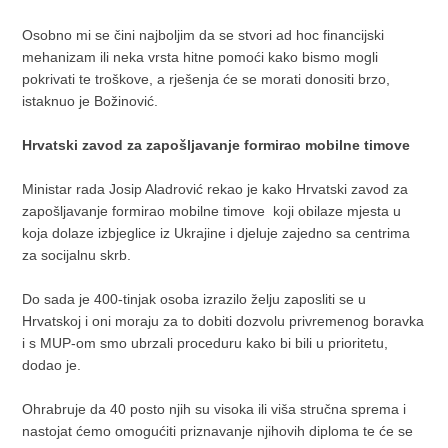
Osobno mi se čini najboljim da se stvori ad hoc financijski
mehanizam ili neka vrsta hitne pomoći kako bismo mogli
pokrivati te troškove, a rješenja će se morati donositi brzo,
istaknuo je Božinović.
Hrvatski zavod za zapošljavanje formirao mobilne timove
Ministar rada Josip Aladrović rekao je kako Hrvatski zavod za
zapošljavanje formirao mobilne timove koji obilaze mjesta u
koja dolaze izbjeglice iz Ukrajine i djeluje zajedno sa centrima
za socijalnu skrb.
Do sada je 400-tinjak osoba izrazilo želju zaposliti se u
Hrvatskoj i oni moraju za to dobiti dozvolu privremenog boravka
i s MUP-om smo ubrzali proceduru kako bi bili u prioritetu,
dodao je.
Ohrabruje da 40 posto njih su visoka ili viša stručna sprema i
nastojat ćemo omogućiti priznavanje njihovih diploma te će se