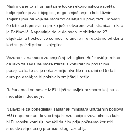
Mislim da je to s humanitarne točke i ekonomskog aspekta
bolje rješenje za izbjeglice, nego smještanje u kolektivnim
smještajima na koje se moramo oslanjati u prvoj fazi. Ugovori
će biti dostupni svima preko jučer otvorene web stranice, rekao
je Božinović. Napominje da je do sada mobilizirano 27
objekata, a troškovi će se moći refundirati retroaktivno od dana
kad su počeli primati izbjeglice.
Vezano uz naknade za smještaj izbjeglica, Božinović je rekao
da iako za sada ne može izlaziti s konkretnim podacima,
podsjeća kako su je neke zemlje utvrdile na razini od 5 do 8
eura po osobi; to bi pokrivalo smještaj i režije.
Računamo i na novac iz EU i još se uvijek razmatra koji su to
modaliteti, dodao je.
Najavio je za ponedjeljak sastanak ministara unutarnjih poslova
EU i napomenuo da već traju konzultacije država članica kako
bi Europsku komisiju potakli da čim prije počnemo koristiti
sredstva slijedećeg proračunskog razdoblja.