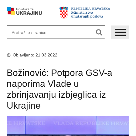
Preskoči
na
glavni
sadržaj
Objavljeno: 21.03.2022.
Božinović: Potpora GSV-a
naporima Vlade u
zbrinjavanju izbjeglica iz
Ukrajine