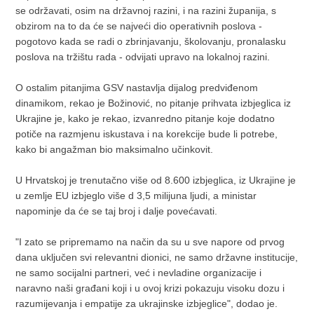
se održavati, osim na državnoj razini, i na razini županija, s
obzirom na to da će se najveći dio operativnih poslova -
pogotovo kada se radi o zbrinjavanju, školovanju, pronalasku
poslova na tržištu rada - odvijati upravo na lokalnoj razini.
O ostalim pitanjima GSV nastavlja dijalog predviđenom
dinamikom, rekao je Božinović, no pitanje prihvata izbjeglica iz
Ukrajine je, kako je rekao, izvanredno pitanje koje dodatno
potiče na razmjenu iskustava i na korekcije bude li potrebe,
kako bi angažman bio maksimalno učinkovit.
U Hrvatskoj je trenutačno više od 8.600 izbjeglica, iz Ukrajine je
u zemlje EU izbjeglo više d 3,5 milijuna ljudi, a ministar
napominje da će se taj broj i dalje povećavati.
"I zato se pripremamo na način da su u sve napore od prvog
dana uključen svi relevantni dionici, ne samo državne institucije,
ne samo socijalni partneri, već i nevladine organizacije i
naravno naši građani koji i u ovoj krizi pokazuju visoku dozu i
razumijevanja i empatije za ukrajinske izbjeglice", dodao je.